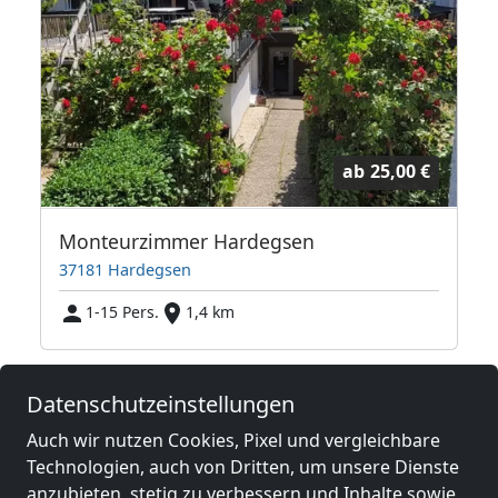
ab
25,00 €
Monteurzimmer Hardegsen
37181 Hardegsen
1-15 Pers.
1,4 km
Benachbarte Orte mit
Datenschutzeinstellungen
Monteurzimmern und Pensionen
Auch wir nutzen Cookies, Pixel und vergleichbare
Technologien, auch von Dritten, um unsere Dienste
Monteurzimmer
Monteurzimmer
anzubieten, stetig zu verbessern und Inhalte sowie