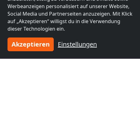
nähe
nähe
Werbeanzeigen personalisiert auf unserer Website,
Göttingen
(16 km)
Höxter
(45 km)
Social Media und Partnerseiten anzuzeigen. Mit Klick
auf „Akzeptieren“ willigst du in die Verwendung
dieser Technologien ein.
Monteurzimmer
Monteurzimmer
Akzeptieren
Einstellungen
nähe
nähe
Kassel
(46 km)
Hildesheim
(52 km)
Monteurzimmer
nähe
Hameln
(65 km)
Tragen Sie Ihre Unterkunft