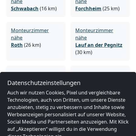
nähe
nähe
Schwabach
(16 km)
Forchheim
(25 km)
Monteurzimmer
Monteurzimmer
nähe
nähe
Roth
(26 km)
Lauf an der Pegnitz
(30 km)
Monteurzimmer
Monteurzimmer
nähe
nähe
Datenschutzeinstellungen
Bamberg
(43 km)
Gunzenhausen
(43
Auch wir nutzen Cookies, Pixel und vergleichbare
km)
Technologien, auch von Dritten, um unsere Dienste
anzubieten, stetig zu verbessern und Inhalte sowie
Werbeanzeigen personalisiert auf unserer Website,
Monteurzimmer
Monteurzimmer
Social Media und Partnerseiten anzuzeigen. Mit Klick
nähe
nähe
auf „Akzeptieren“ willigst du in die Verwendung
Ansbach
(43 km)
Weißenburg in