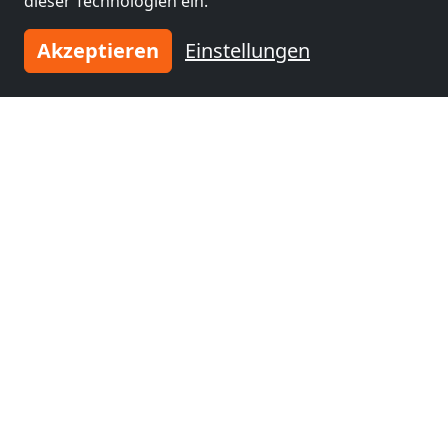
dieser Technologien ein.
Bayern
(45 km)
Akzeptieren
Einstellungen
Monteurzimmer
nähe
Neumarkt in der
Oberpfalz
(52 km)
Tragen Sie Ihre Unterkunft
ein
und schließen Sie sich
tausenden
zufriedenen Vermietern an!