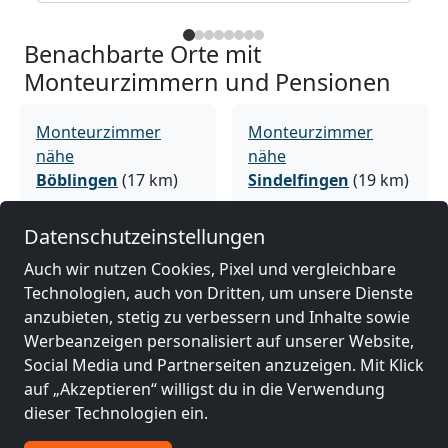
Benachbarte Orte mit
Monteurzimmern und Pensionen
Monteurzimmer
Monteurzimmer
nähe
nähe
Böblingen
(17 km)
Sindelfingen
(19 km)
Datenschutzeinstellungen
Monteurzimmer
Monteurzimmer
Auch wir nutzen Cookies, Pixel und vergleichbare
nähe
nähe
Technologien, auch von Dritten, um unsere Dienste
Tübingen
(20 km)
Leonberg
(26 km)
anzubieten, stetig zu verbessern und Inhalte sowie
Werbeanzeigen personalisiert auf unserer Website,
Social Media und Partnerseiten anzuzeigen. Mit Klick
Monteurzimmer
Monteurzimmer
auf „Akzeptieren“ willigst du in die Verwendung
nähe
nähe
dieser Technologien ein.
Pforzheim
(33 km)
Reutlingen
(35 km)