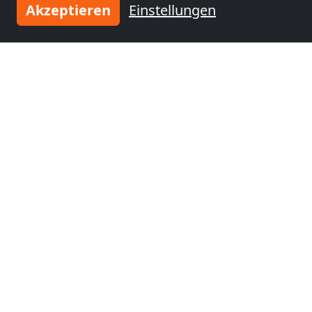
Akzeptieren
Einstellungen
Monteurzimmer
Monteurzimmer
nähe
nähe
Stuttgart
(37 km)
Albstadt
(41 km)
Monteurzimmer
Monteurzimmer
nähe
nähe
Ludwigsburg
(45
Esslingen am
km)
Neckar
(46 km)
Monteurzimmer
Monteurzimmer
nähe
nähe
Waiblingen
(51 km)
Bruchsal
(59 km)
Monteurzimmer
Monteurzimmer