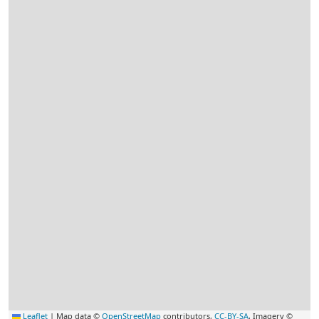
Leaflet
|
Map data ©
OpenStreetMap
contributors,
CC-BY-SA
, Imagery ©