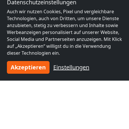
Datenschutzeinstellungen
Monteurzimmer
nähe
Auch wir nutzen Cookies, Pixel und vergleichbare
Hamm
(73 km)
Technologien, auch von Dritten, um unsere Dienste
anzubieten, stetig zu verbessern und Inhalte sowie
Werbeanzeigen personalisiert auf unserer Website,
Social Media und Partnerseiten anzuzeigen. Mit Klick
auf „Akzeptieren“ willigst du in die Verwendung
dieser Technologien ein.
Tragen Sie Ihre Unterkunft
Akzeptieren
Einstellungen
ein
und schließen Sie sich
tausenden
zufriedenen Vermietern an!
Jetzt Unterkunft eintragen