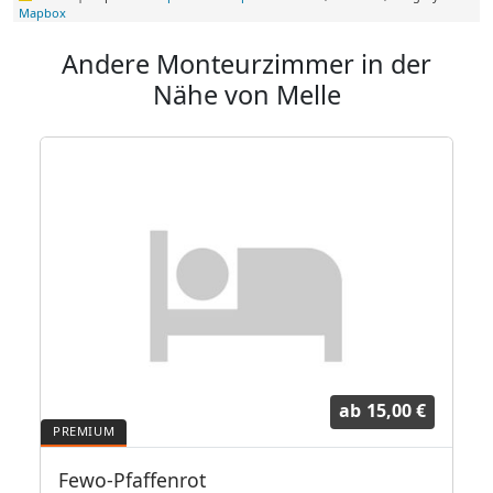
Mapbox
Andere Monteurzimmer in der
Nähe von Melle
ab
15,00 €
 Halle***
Fewo-Pfaffenrot