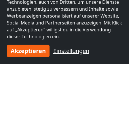
Technologien, auch von Dritten, um unsere Dienste
Monteurzimmer
Monteurzimmer
anzubieten, stetig zu verbessern und Inhalte sowie
nähe
nähe
Werbeanzeigen personalisiert auf unserer Website,
Magdeburg
(19 km)
Halberstadt
(43 km)
Social Media und Partnerseiten anzuzeigen. Mit Klick
auf „Akzeptieren“ willigst du in die Verwendung
dieser Technologien ein.
Monteurzimmer
Monteurzimmer
nähe
nähe
Akzeptieren
Einstellungen
Stendal
(68 km)
Halle-Neustadt
(74
km)
Monteurzimmer
nähe
Halle (Saale)
(78 km)