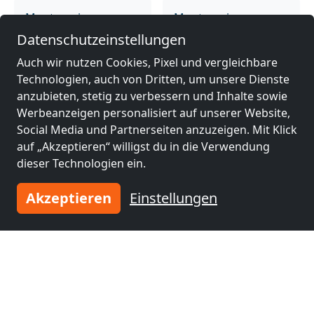
Monteurzimmer
Monteurzimmer
nähe
nähe
Datenschutzeinstellungen
Winsen (Luhe)
(40
Neumünster
(47 km)
Auch wir nutzen Cookies, Pixel und vergleichbare
km)
Technologien, auch von Dritten, um unsere Dienste
anzubieten, stetig zu verbessern und Inhalte sowie
Werbeanzeigen personalisiert auf unserer Website,
Monteurzimmer
Monteurzimmer
Social Media und Partnerseiten anzuzeigen. Mit Klick
nähe
nähe
auf „Akzeptieren“ willigst du in die Verwendung
Seevetal
(49 km)
Lüneburg
(51 km)
dieser Technologien ein.
Akzeptieren
Einstellungen
Monteurzimmer
Monteurzimmer
nähe
nähe
Pinneberg
(53 km)
Kiel
(60 km)
Monteurzimmer
nähe