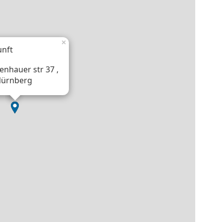
×
unft
enhauer str 37 ,
Nürnberg