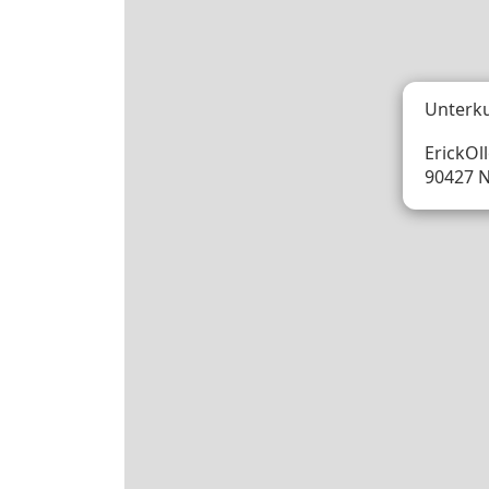
Unterk
ErickOll
90427 