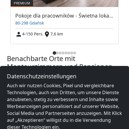
Pokoje dla pracowników - Świetna lokalizacja
80-298 Gdańsk
4-150 Pers.
7,6 km
Benachbarte Orte mit
Monteurzimmern und Pensionen
Datenschutzeinstellungen
Monteurzimmer
Monteurzimmer
Auch wir nutzen Cookies, Pixel und vergleichbare
nähe
nähe
Technologien, auch von Dritten, um unsere Dienste
Gdynia
(10 km)
Danzig
(18 km)
anzubieten, stetig zu verbessern und Inhalte sowie
Werbeanzeigen personalisiert auf unserer Website,
Social Media und Partnerseiten anzuzeigen. Mit Klick
Monteurzimmer
Monteurzimmer
auf „Akzeptieren“ willigst du in die Verwendung
nähe
nähe
dieser Technologien ein.