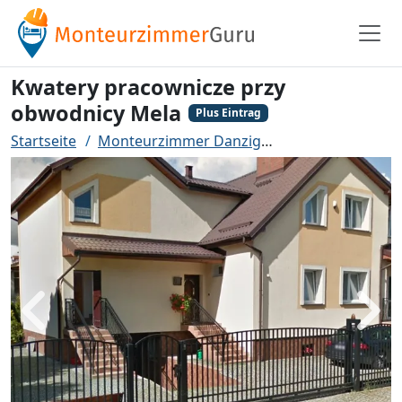
Kwatery pracownicze przy
obwodnicy Mela
Plus Eintrag
Startseite
Monteurzimmer Danzig
Kwatery pracown
Zurück
Weit