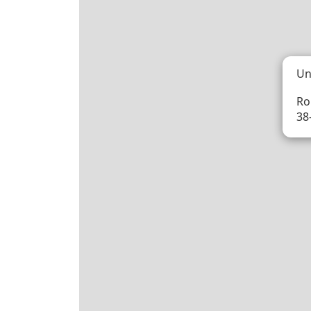
Un
Ro
38