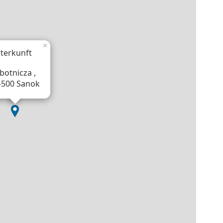
×
terkunft
botnicza ,
-500 Sanok