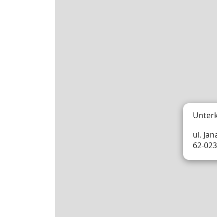
Unter
ul. Ja
62-023