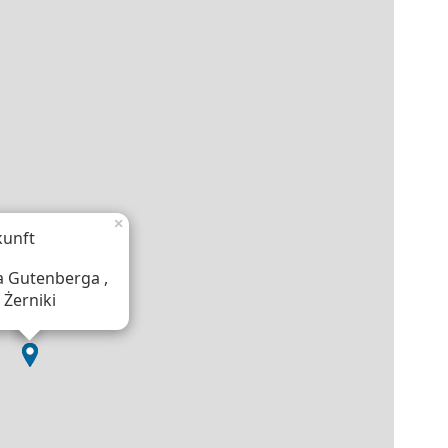
×
kunft
na Gutenberga ,
 Żerniki