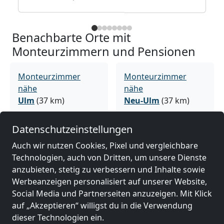
Benachbarte Orte mit
Monteurzimmern und Pensionen
Monteurzimmer
Monteurzimmer
nähe
nähe
Ulm
(37 km)
Neu-Ulm
(37 km)
Datenschutzeinstellungen
Monteurzimmer
Monteurzimmer
Auch wir nutzen Cookies, Pixel und vergleichbare
nähe
nähe
Technologien, auch von Dritten, um unsere Dienste
Friedrichshafen
(54
Kempten
(64 km)
anzubieten, stetig zu verbessern und Inhalte sowie
km)
Werbeanzeigen personalisiert auf unserer Website,
Social Media und Partnerseiten anzuzeigen. Mit Klick
auf „Akzeptieren“ willigst du in die Verwendung
Monteurzimmer
Monteurzimmer
dieser Technologien ein.
nähe
nähe