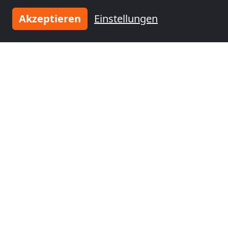
Arbon
(68 km)
Reutlingen
(71 km)
Akzeptieren
Einstellungen
Monteurzimmer
nähe
Amriswil
(74 km)
Tragen Sie Ihre Unterkunft
ein
und schließen Sie sich
tausenden
zufriedenen Vermietern an!
Jetzt Unterkunft eintragen