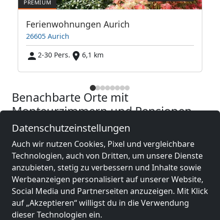
Ferienwohnungen Aurich
26605 Aurich
2-30 Pers.
6,1 km
Benachbarte Orte mit
Monteurzimmern und Pensionen
Datenschutzeinstellungen
Monteurzimmer
Monteurzimmer
Auch wir nutzen Cookies, Pixel und vergleichbare
nähe
nähe
Technologien, auch von Dritten, um unsere Dienste
Aurich
(21 km)
Wilhelmshaven
(42
anzubieten, stetig zu verbessern und Inhalte sowie
km)
Werbeanzeigen personalisiert auf unserer Website,
Social Media und Partnerseiten anzuzeigen. Mit Klick
auf „Akzeptieren“ willigst du in die Verwendung
Monteurzimmer
Monteurzimmer
dieser Technologien ein.
nähe
nähe