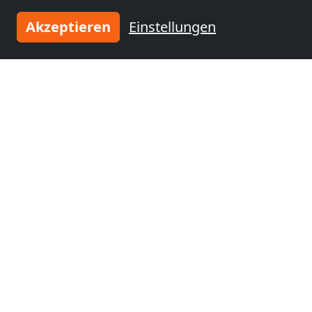
Papenburg
(48 km)
Emden
(50 km)
Akzeptieren
Einstellungen
Monteurzimmer
nähe
Oldenburg
(61 km)
Tragen Sie Ihre Unterkunft
ein
und schließen Sie sich
tausenden
zufriedenen Vermietern an!
Jetzt Unterkunft eintragen