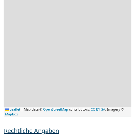
Leaflet
|
Map data ©
OpenStreetMap
contributors,
CC-BY-SA
, Imagery ©
Mapbox
Rechtliche Angaben