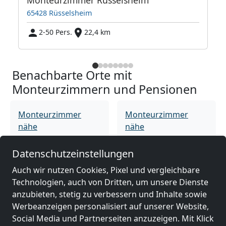
65428 Rüsselsheim
2-50 Pers.
22,4 km
Benachbarte Orte mit
Monteurzimmern und Pensionen
Monteurzimmer
Monteurzimmer
nähe
nähe
Oberursel
(6 km)
Bad Homburg vor
der Höhe
(10 km)
Datenschutzeinstellungen
Auch wir nutzen Cookies, Pixel und vergleichbare
Technologien, auch von Dritten, um unsere Dienste
Monteurzimmer
Monteurzimmer
anzubieten, stetig zu verbessern und Inhalte sowie
nähe
nähe
Werbeanzeigen personalisiert auf unserer Website,
Frankfurt am Main
Rüsselsheim am
Social Media und Partnerseiten anzuzeigen. Mit Klick
(15 km)
Main
(21 km)