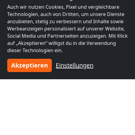
Auch wir nutzen Cookies, Pixel und vergleichbare
Technologien, auch von Dritten, um unsere Dienste
anzubieten, stetig zu verbessern und Inhalte sowie
Werbeanzeigen personalisiert auf unserer Website,
Social Media und Partnerseiten anzuzeigen. Mit Klick
Leaflet
|
Map data ©
OpenStreetMap
contributors,
CC-BY-SA
, Imagery ©
auf „Akzeptieren“ willigst du in die Verwendung
Mapbox
dieser Technologien ein.
Rechtliche Angaben
Akzeptieren
Einstellungen
Andere Monteurzimmer in der
Nähe von Hamburg