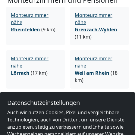
Monteurzimmern und Pensionen
Monteurzimmer
Monteurzimmer
nähe
nähe
Rheinfelden
(9 km)
Grenzach-Wyhlen
(11 km)
Monteurzimmer
Monteurzimmer
nähe
nähe
Lörrach
(17 km)
Weil am Rhein
(18
km)
Datenschutzeinstellungen
Monteurzimmer
Monteurzimmer
nähe
nähe
Auch wir nutzen Cookies, Pixel und vergleichbare
Schopfheim
(19 km)
Basel
(20 km)
Technologien, auch von Dritten, um unsere Dienste
anzubieten, stetig zu verbessern und Inhalte sowie
Werbeanzeigen personalisiert auf unserer Website,