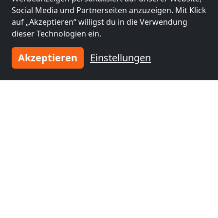
Monteurzimmer
Monteurzimmer
Social Media und Partnerseiten anzuzeigen. Mit Klick
nähe
nähe
auf „Akzeptieren“ willigst du in die Verwendung
Bad Säckingen
(20
Müllheim
(36 km)
dieser Technologien ein.
km)
Akzeptieren
Einstellungen
Monteurzimmer
Monteurzimmer
nähe
nähe
Waldshut-Tiengen
Mülhausen
(51 km)
(48 km)
Monteurzimmer
Monteurzimmer
nähe
nähe
Freiburg im
Breisach am Rhein
Breisgau
(53 km)
(59 km)
Monteurzimmer
Monteurzimmer