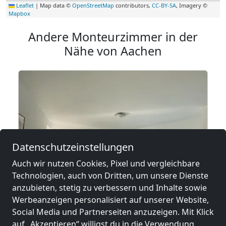
Leaflet
|
Map data ©
OpenStreetMap
contributors,
CC-BY-SA
, Imagery ©
Mapbox
Andere Monteurzimmer in der
Nähe von Aachen
Datenschutzeinstellungen
Auch wir nutzen Cookies, Pixel und vergleichbare
Technologien, auch von Dritten, um unsere Dienste
anzubieten, stetig zu verbessern und Inhalte sowie
ab
12,99 €
Werbeanzeigen personalisiert auf unserer Website,
Social Media und Partnerseiten anzuzeigen. Mit Klick
auf „Akzeptieren“ willigst du in die Verwendung