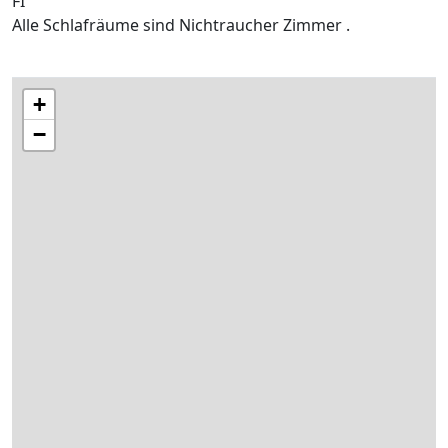
FI
Alle Schlafräume sind Nichtraucher Zimmer .
+
−