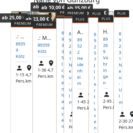
ab
25,00 €
ab
10,00 €
ab
15,00 €
ab
15,00 €
ab
25,00 €
ab
25,00 €
ab
23,00 €
Pension Stern
Monteurhaus
My H
Ferienhaus Iller
Homerent in Vöhringen und Umgebung
Abendsonne Ferien.-Monteurswohnungen
8
8
8
8
.: Apartment: Günzburg, Leipheim, Ichenhausen, Burgau :.
.: Monteurzimmer: Günzburg, Leipheim, Ichenhausen, Burgau :.
9
89
89
9
9
9
8935
89359
3
26
52
2
2
2
9
Kötz
3
9
2
3
3
5
Kötz
5
Vö
He
1
1
7
I
hr
ide
N
N
I
1-36
4,7
c
in
nh
e
e
l
1-15
4,7
Pers.
km
h
ge
ei
u
u
l
Pers.
km
e
n
m
-
-
e
n
U
U
r
h
l
l
t
2-95
25,1
a
1-45
23,0
m
m
i
Pers.
km
u
Pers.
km
s
s
s
e
1-9
26,8
2-30
27
e
n
Pers.
km
Pers.
k
n