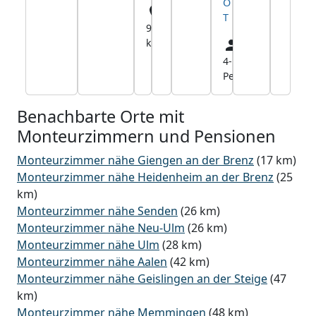
O
T
9,5
km
4-18
24,6
Pers.
km
Benachbarte Orte mit
Monteurzimmern und Pensionen
Monteurzimmer nähe Giengen an der Brenz
(17 km)
Monteurzimmer nähe Heidenheim an der Brenz
(25
km)
Monteurzimmer nähe Senden
(26 km)
Monteurzimmer nähe Neu-Ulm
(26 km)
Monteurzimmer nähe Ulm
(28 km)
Monteurzimmer nähe Aalen
(42 km)
Monteurzimmer nähe Geislingen an der Steige
(47
km)
Monteurzimmer nähe Memmingen
(48 km)