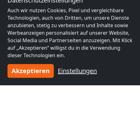
Datenschutzeinstellungen
Benachbarte Orte mit
Auch wir nutzen Cookies, Pixel und vergleichbare
Technologien, auch von Dritten, um unsere Dienste
Monteurzimmern und Pensionen
anzubieten, stetig zu verbessern und Inhalte sowie
Werbeanzeigen personalisiert auf unserer Website,
Monteurzimmer
Monteurzimmer
Social Media und Partnerseiten anzuzeigen. Mit Klick
nähe
nähe
auf „Akzeptieren“ willigst du in die Verwendung
Bonn
(27 km)
Köln
(51 km)
dieser Technologien ein.
Akzeptieren
Einstellungen
Monteurzimmer
Monteurzimmer
nähe
nähe
Leverkusen
(55 km)
Remscheid
(59 km)
Monteurzimmer
nähe
Solingen
(62 km)