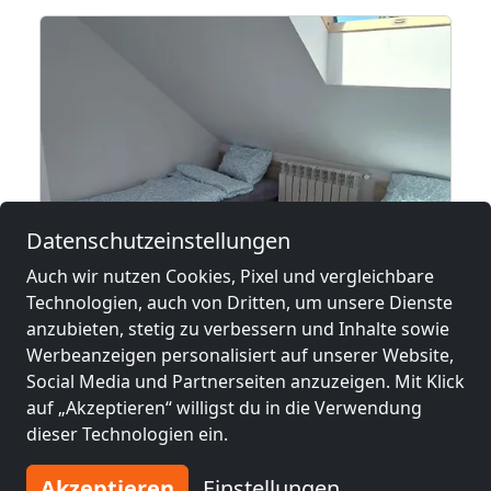
Datenschutzeinstellungen
Auch wir nutzen Cookies, Pixel und vergleichbare
ab
28,00 PLN
Technologien, auch von Dritten, um unsere Dienste
anzubieten, stetig zu verbessern und Inhalte sowie
Werbeanzeigen personalisiert auf unserer Website,
Kwatery Pracownicze Kielce
Social Media und Partnerseiten anzuzeigen. Mit Klick
25-617 Kielce
2
auf „Akzeptieren“ willigst du in die Verwendung
1,0 km
dieser Technologien ein.
Akzeptieren
Einstellungen