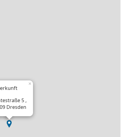
×
erkunft
htestraße 5 ,
09 Dresden