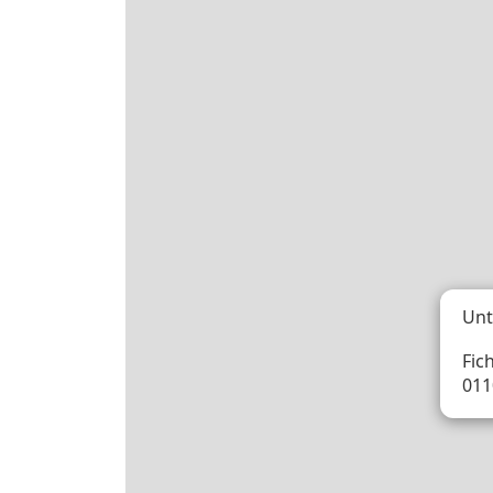
Unt
Fic
011