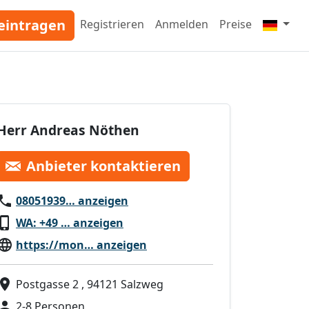
eintragen
Registrieren
Anmelden
Preise
Herr Andreas Nöthen
Anbieter kontaktieren
08051939… anzeigen
WA: +49 … anzeigen
https://mon… anzeigen
Postgasse 2 , 94121 Salzweg
2-8 Personen