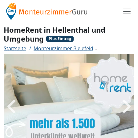
HomeRent in Hellenthal und
Umgebung
Plus Eintrag
Startseite
Monteurzimmer Bielefeld
HomeRent in H
Zurück
Weit