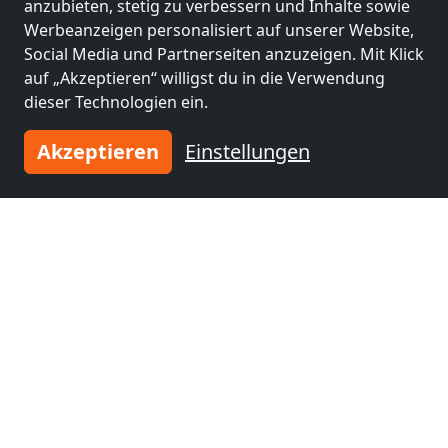
anzubieten, stetig zu verbessern und Inhalte sowie
Werbeanzeigen personalisiert auf unserer Website,
Social Media und Partnerseiten anzuzeigen. Mit Klick
auf „Akzeptieren“ willigst du in die Verwendung
dieser Technologien ein.
Akzeptieren
Einstellungen
ab
18,00 €
Monteurzimmer nähe Frankfurt
63150 Heusenstamm
2-50 Pers.
14,4 km
Benachbarte Orte mit