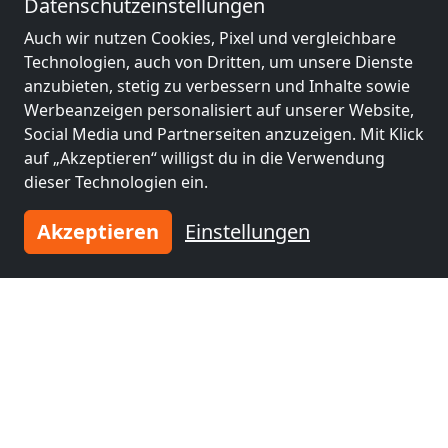
Datenschutzeinstellungen
Auch wir nutzen Cookies, Pixel und vergleichbare
Benachbarte Orte mit
Technologien, auch von Dritten, um unsere Dienste
Monteurzimmern und Pensionen
anzubieten, stetig zu verbessern und Inhalte sowie
Werbeanzeigen personalisiert auf unserer Website,
Monteurzimmer
Monteurzimmer
Social Media und Partnerseiten anzuzeigen. Mit Klick
nähe
nähe
auf „Akzeptieren“ willigst du in die Verwendung
Posen
(4 km)
Luboń
(10 km)
dieser Technologien ein.
Akzeptieren
Einstellungen
Monteurzimmer
Monteurzimmer
nähe
nähe
Swarzędz
(16 km)
Śrem
(36 km)
Monteurzimmer
nähe
Jarocin
(74 km)