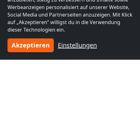
Werbeanzeigen personalisiert auf unserer Website,
Social Media und Partnerseiten anzuzeigen. Mit Klick
auf „Akzeptieren“ willigst du in die Verwendung
Benachbarte Orte mit
dieser Technologien ein.
Monteurzimmern und Pensionen
Akzeptieren
Einstellungen
Monteurzimmer
Monteurzimmer
nähe
nähe
Schwandorf in
Amberg
(27 km)
Bayern
(1 km)
Monteurzimmer
Monteurzimmer
nähe
nähe
Regensburg
(32 km)
Weiden
(35 km)
Monteurzimmer
nähe