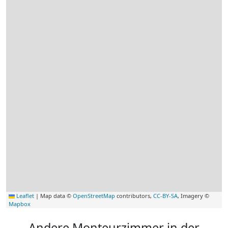
Leaflet
|
Map data ©
OpenStreetMap
contributors,
CC-BY-SA
, Imagery ©
Mapbox
Andere Monteurzimmer in der