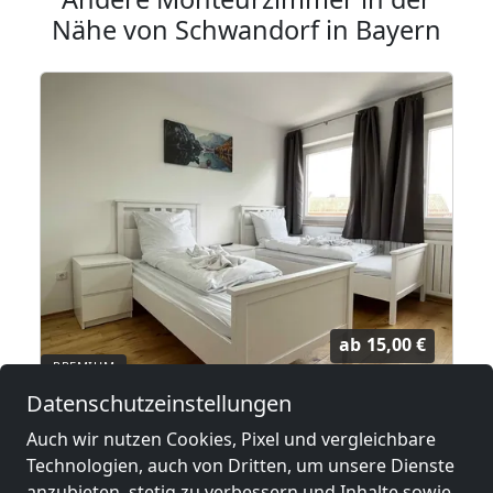
Nähe von Schwandorf in Bayern
ab
15,00 €
Datenschutzeinstellungen
5/Z1)
workandhome Schwandorf (Monteurwohnungen & Wohnungen auf Zeit)
Auch wir nutzen Cookies, Pixel und vergleichbare
92421 Schwandorf
Technologien, auch von Dritten, um unsere Dienste
1-500 Pers.
3,6 km
anzubieten, stetig zu verbessern und Inhalte sowie