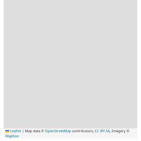
Leaflet
|
Map data ©
OpenStreetMap
contributors,
CC-BY-SA
, Imagery ©
Mapbox