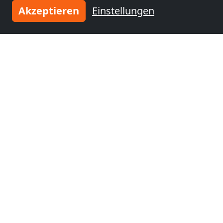
Akzeptieren
Einstellungen
Monteurzimmer
nähe
Ludwigshafen am
Rhein
(56 km)
Tragen Sie Ihre Unterkunft
ein
und schließen Sie sich
tausenden
zufriedenen Vermietern an!
Jetzt Unterkunft eintragen