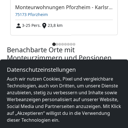
kt an der A8
Monteurwohnungen Pforzheim - Karlsruhe 25min
75173 Pforzheim
3-25 Pers.
23,8 km
Benachbarte Orte mit
Monteurzimmern und Pensionen
Datenschutzeinstellungen
Monteurzimmer
Monteurzimmer
nähe
nähe
Auch wir nutzen Cookies, Pixel und vergleichbare
Heidelberg
(36 km)
Karlsruhe
(44 km)
Technologien, auch von Dritten, um unsere Dienste
anzubieten, stetig zu verbessern und Inhalte sowie
Werbeanzeigen personalisiert auf unserer Website,
Monteurzimmer
Monteurzimmer
Social Media und Partnerseiten anzuzeigen. Mit Klick
nähe
nähe
auf „Akzeptieren“ willigst du in die Verwendung
Stuttgart
(45 km)
Mannheim
(56 km)
dieser Technologien ein.