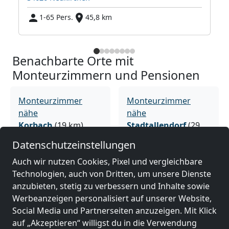
1-65 Pers.
45,8 km
Benachbarte Orte mit
Monteurzimmern und Pensionen
Monteurzimmer
Monteurzimmer
nähe
nähe
Korbach
(19 km)
Stadtallendorf
(29
km)
Datenschutzeinstellungen
Auch wir nutzen Cookies, Pixel und vergleichbare
Technologien, auch von Dritten, um unsere Dienste
Monteurzimmer
Monteurzimmer
anzubieten, stetig zu verbessern und Inhalte sowie
nähe
nähe
Werbeanzeigen personalisiert auf unserer Website,
Schwalmstadt
(32
Marburg
(34 km)
Social Media und Partnerseiten anzuzeigen. Mit Klick
km)
auf „Akzeptieren“ willigst du in die Verwendung