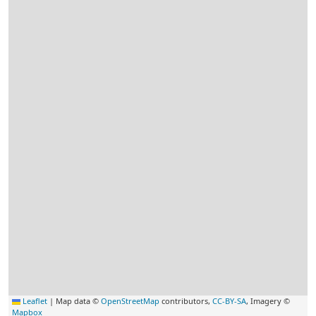
Leaflet
|
Map data ©
OpenStreetMap
contributors,
CC-BY-SA
, Imagery ©
Mapbox