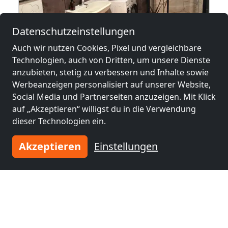
Datenschutzeinstellungen
ab
20,00 €
Auch wir nutzen Cookies, Pixel und vergleichbare
Technologien, auch von Dritten, um unsere Dienste
anzubieten, stetig zu verbessern und Inhalte sowie
4 Häuser für Monteure
Werbeanzeigen personalisiert auf unserer Website,
16949 Putlitz
Social Media und Partnerseiten anzuzeigen. Mit Klick
auf „Akzeptieren“ willigst du in die Verwendung
1-20 Pers.
28,8 km
dieser Technologien ein.
Akzeptieren
Einstellungen
Benachbarte Orte mit
Monteurzimmern und Pensionen
Monteurzimmer
Monteurzimmer
nähe
nähe
Parchim
(42 km)
Güstrow
(42 km)