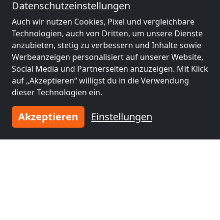
Datenschutzeinstellungen
Auch wir nutzen Cookies, Pixel und vergleichbare
Monteurzimmer
Monteurzimmer
Technologien, auch von Dritten, um unsere Dienste
nähe
nähe
anzubieten, stetig zu verbessern und Inhalte sowie
Vilshofen an der
Pfarrkirchen
(42 km)
Werbeanzeigen personalisiert auf unserer Website,
Donau
(36 km)
Social Media und Partnerseiten anzuzeigen. Mit Klick
auf „Akzeptieren“ willigst du in die Verwendung
dieser Technologien ein.
Monteurzimmer
Monteurzimmer
nähe
nähe
Akzeptieren
Einstellungen
Cham
(45 km)
Dingolfing
(47 km)
Monteurzimmer
Monteurzimmer
nähe
nähe
Eggenfelden
(48 km)
Passau
(59 km)
Monteurzimmer
Monteurzimmer