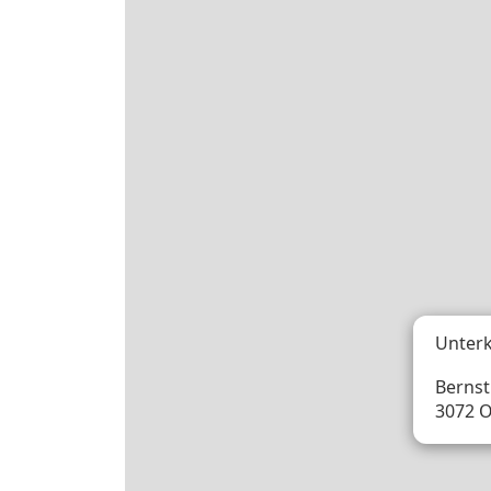
Unterk
Bernst
3072 