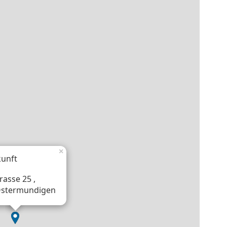
×
unft
rasse 25 ,
Ostermundigen