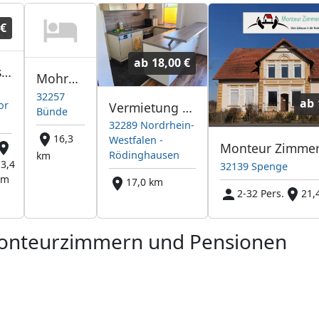
 €
ab
18,00 €
Haus Skotti
Mohrmannshof No 13
9
32257
ab
or
Vermietung und Verpachtung
Bünde
32289 Nordrhein-
16,3
Westfalen -
Rödinghausen
km
13,4
32139 Spenge
km
17,0 km
2-32 Pers.
21,
Monteurzimmern und Pensionen