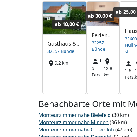
ab
25,00
ab
30,00 €
ab
18,00 €
Ferienwohnung Sudeck
3260
Gasthaus & Pension Schlattheide
32257
Hüllh
Bünde
32257 Bünde
st
1-
9,2 km
5
12,8
1-6
Pers.
km
Pers.
Benachbarte Orte mit 
Monteurzimmer nähe Bielefeld
(30 km)
Monteurzimmer nähe Minden
(36 km)
Monteurzimmer nähe Gütersloh
(47 km)
Monteurzimmer nähe Detmold
(51 km)