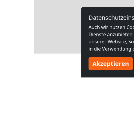
Datenschutzeins
Auch wir nutzen Coo
Dienste anzubieten,
unserer Website, Soc
in die Verwendung d
Leaflet
Akzeptieren
Andere M
ab
18,00 €
ab
14,00 €