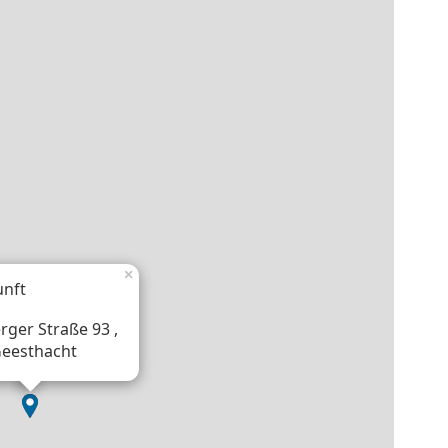
×
unft
ger Straße 93 ,
Geesthacht