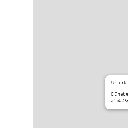
Unterk
Düneber
21502 