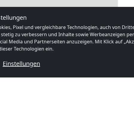
tellungen
kies, Pixel und vergleichbare Technologien, auch von Drit
 stetig zu verbessern und Inhalte sowie Werbeanzeigen pers
ial Media und Partnerseiten anzuzeigen. Mit Klick auf „Akze
ieser Technologien ein.
|
Map data ©
OpenStreetMap
contributors,
CC-BY-SA
, Imagery ©
Mapbox
Einstellungen
onteurzimmer in der Nähe von G
ab
9,95 €
ab
14,00