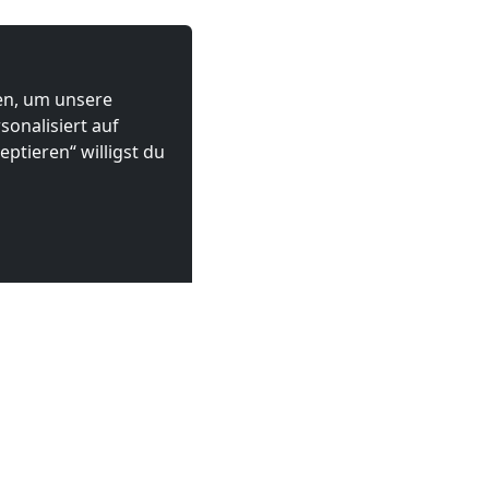
ten, um unsere
onalisiert auf
ptieren“ willigst du
eesthacht
 €
ab
21,42 €