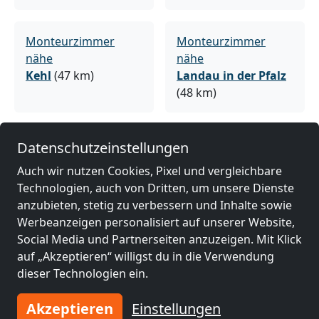
Monteurzimmer
Monteurzimmer
nähe
nähe
Kehl
(47 km)
Landau in der Pfalz
(48 km)
Monteurzimmer
Monteurzimmer
Datenschutzeinstellungen
nähe
nähe
Auch wir nutzen Cookies, Pixel und vergleichbare
Bruchsal
(51 km)
Straßburg
(54 km)
Technologien, auch von Dritten, um unsere Dienste
anzubieten, stetig zu verbessern und Inhalte sowie
Werbeanzeigen personalisiert auf unserer Website,
Monteurzimmer
Monteurzimmer
Social Media und Partnerseiten anzuzeigen. Mit Klick
nähe
nähe
auf „Akzeptieren“ willigst du in die Verwendung
Bretten
(54 km)
Lahr/Schwarzwald
dieser Technologien ein.
(56 km)
Akzeptieren
Einstellungen