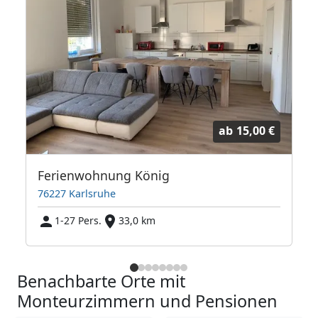
ab
15,00 €
U|EN|PL|HU|RU)
Ferienwohnung König
76227 Karlsruhe
7
1-27 Pers.
33,0 km
Benachbarte Orte mit
Monteurzimmern und Pensionen