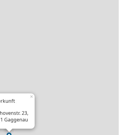
×
rkunft
hovenstr. 23,
71 Gaggenau