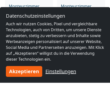
Monteurzimmer
Monteurzimmer
nähe
nähe
Datenschutzeinstellungen
Kassel
(2 km)
Höxter
(46 km)
Auch wir nutzen Cookies, Pixel und vergleichbare
Technologien, auch von Dritten, um unsere Dienste
anzubieten, stetig zu verbessern und Inhalte sowie
Monteurzimmer
Monteurzimmer
Werbeanzeigen personalisiert auf unserer Website,
nähe
nähe
Social Media und Partnerseiten anzuzeigen. Mit Klick
Göttingen
(49 km)
Bad Hersfeld
(50 km)
auf „Akzeptieren“ willigst du in die Verwendung
dieser Technologien ein.
Monteurzimmer
Akzeptieren
Einstellungen
nähe
Northeim
(64 km)