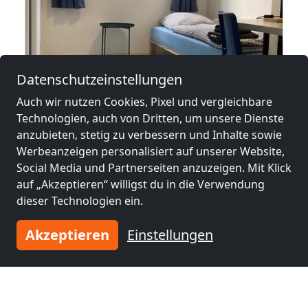
Datenschutzeinstellungen
ab
21,00 €
Auch wir nutzen Cookies, Pixel und vergleichbare
Technologien, auch von Dritten, um unsere Dienste
anzubieten, stetig zu verbessern und Inhalte sowie
Gästezimmer Lilienthal WhatsApp 01737743895
Werbeanzeigen personalisiert auf unserer Website,
64625 Bensheim
Social Media und Partnerseiten anzuzeigen. Mit Klick
auf „Akzeptieren“ willigst du in die Verwendung
8 Pers.
42,7 km
dieser Technologien ein.
Akzeptieren
Einstellungen
Benachbarte Orte mit
Monteurzimmern und Pensionen
Monteurzimmer
Monteurzimmer