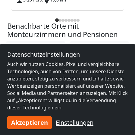
Benachbarte Orte mit
Monteurzimmern und Pensionen
Monteurzimmer
Monteurzimmer
Datenschutzeinstellungen
nähe
nähe
Neubrandenburg
Greifswald
(36 km)
Auch wir nutzen Cookies, Pixel und vergleichbare
(20 km)
Technologien, auch von Dritten, um unsere Dienste
anzubieten, stetig zu verbessern und Inhalte sowie
Werbeanzeigen personalisiert auf unserer Website,
Monteurzimmer
Monteurzimmer
Social Media und Partnerseiten anzuzeigen. Mit Klick
nähe
nähe
auf „Akzeptieren“ willigst du in die Verwendung
Neustrelitz
(48 km)
Prenzlau
(64 km)
dieser Technologien ein.
Akzeptieren
Einstellungen
Monteurzimmer