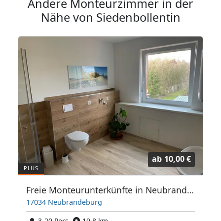
Andere Monteurzimmer in der
Nähe von Siedenbollentin
ab
10,00 €
runterkunft "Günther"
Freie Monteurunterkünfte in Neubrandeburg – JETZT anrufen! Wir sprechen auch Polnisch
17034 Neubrandeburg
3-20 Pers.
19,8 km