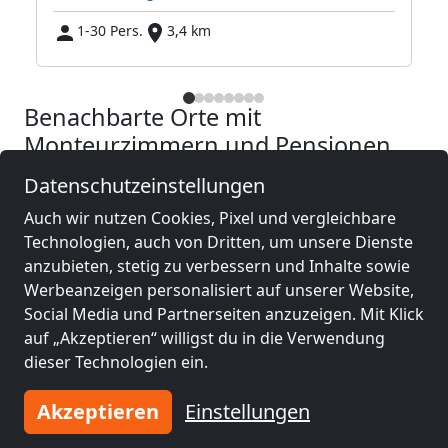
1-30 Pers.
3,4 km
Benachbarte Orte mit
Monteurzimmern und Pensionen
Datenschutzeinstellungen
Monteurzimmer
Monteurzimmer
Auch wir nutzen Cookies, Pixel und vergleichbare
nähe
nähe
Technologien, auch von Dritten, um unsere Dienste
Kassel
(20 km)
Bad Hersfeld
(37 km)
anzubieten, stetig zu verbessern und Inhalte sowie
Werbeanzeigen personalisiert auf unserer Website,
Social Media und Partnerseiten anzuzeigen. Mit Klick
Monteurzimmer
Monteurzimmer
auf „Akzeptieren“ willigst du in die Verwendung
nähe
nähe
dieser Technologien ein.
Fulda
(62 km)
Göttingen
(63 km)
Akzeptieren
Einstellungen
Monteurzimmer