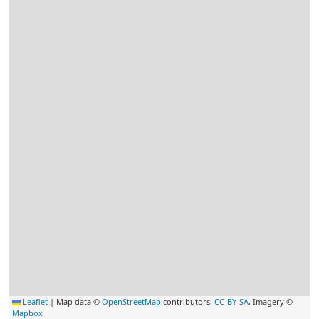
Leaflet
|
Map data ©
OpenStreetMap
contributors,
CC-BY-SA
, Imagery ©
Mapbox