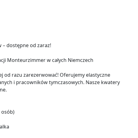
 – dostępne od zaraz!
zacji Monteurzimmer w całych Niemczech
piej od razu zarezerwować! Oferujemy elastyczne
anych i pracowników tymczasowych. Nasze kwatery
ne.
 osób)
ralka