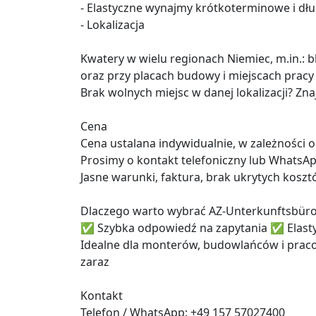
- Elastyczne wynajmy krótkoterminowe i d
- Lokalizacja
Kwatery w wielu regionach Niemiec, m.in.: b
oraz przy placach budowy i miejscach pracy
Brak wolnych miejsc w danej lokalizacji? Z
Cena
Cena ustalana indywidualnie, w zależności o
Prosimy o kontakt telefoniczny lub WhatsA
Jasne warunki, faktura, brak ukrytych kosz
Dlaczego warto wybrać AZ-Unterkunftsbür
✅ Szybka odpowiedź na zapytania ✅ Elast
Idealne dla monterów, budowlańców i prac
zaraz
Kontakt
Telefon / WhatsApp: +49 157 57027400