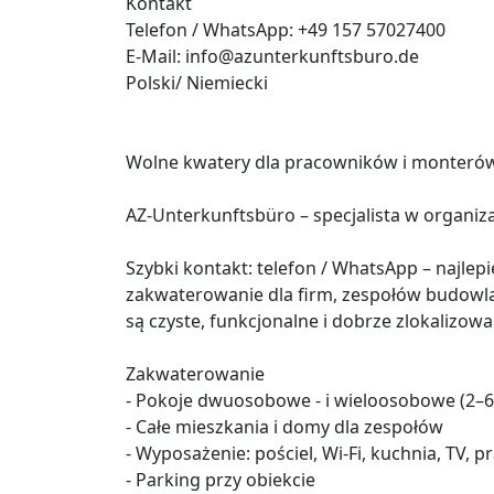
Kontakt
Telefon / WhatsApp: +49 157 57027400
E-Mail: info@azunterkunftsburo.de
Polski/ Niemiecki
Wolne kwatery dla pracowników i monterów
AZ-Unterkunftsbüro – specjalista w organi
Szybki kontakt: telefon / WhatsApp – najle
zakwaterowanie dla firm, zespołów budowl
są czyste, funkcjonalne i dobrze zlokalizowa
Zakwaterowanie
- Pokoje dwuosobowe - i wieloosobowe (2–6
- Całe mieszkania i domy dla zespołów
- Wyposażenie: pościel, Wi-Fi, kuchnia, TV, p
- Parking przy obiekcie