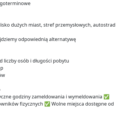
ługoterminowe
lisko dużych miast, stref przemysłowych, autostrad
najdziemy odpowiednią alternatywę
d liczby osób i długości pobytu
pp
tów
o
yczne godziny zameldowania i wymeldowania ✅
owników fizycznych ✅ Wolne miejsca dostępne od