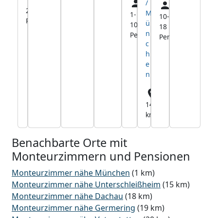
/
2-12
1,5
M
1-
9,2
10-
15,4
Pers.
km
ü
1000
km
18
km
n
Pers.
Pers.
c
h
e
n
14,8
km
Benachbarte Orte mit
Monteurzimmern und Pensionen
Monteurzimmer nähe München
(1 km)
Monteurzimmer nähe Unterschleißheim
(15 km)
Monteurzimmer nähe Dachau
(18 km)
Monteurzimmer nähe Germering
(19 km)