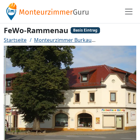
FeWo-Rammenau
Basis Eintrag
Startseite
Monteurzimmer Burkau
FeWo-Rammena