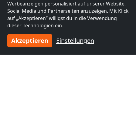
Werbeanzeigen personalisiert auf unserer Website,
Social Media und Partnerseiten anzuzeigen. Mit Klick
auf „Akzeptieren“ willigst du in die Verwendung
dieser Technologien ein.
enwohnung
E&M Stays
01067 Dresden
Akzeptieren
Einstellungen
3-160 Pers.
43,1 km
Benachbarte Orte mit
Monteurzimmern und Pensionen
Monteurzimmer
Monteurzimmer
nähe
nähe
Hoyerswerda
(30
Děčín
(38 km)
km)