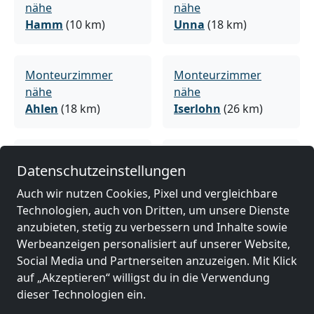
nähe
nähe
Hamm
(10 km)
Unna
(18 km)
Monteurzimmer
Monteurzimmer
nähe
nähe
Ahlen
(18 km)
Iserlohn
(26 km)
Monteurzimmer
Monteurzimmer
Datenschutzeinstellungen
nähe
nähe
Arnsberg
(30 km)
Lünen
(33 km)
Auch wir nutzen Cookies, Pixel und vergleichbare
Technologien, auch von Dritten, um unsere Dienste
anzubieten, stetig zu verbessern und Inhalte sowie
Monteurzimmer
Monteurzimmer
Werbeanzeigen personalisiert auf unserer Website,
nähe
nähe
Social Media und Partnerseiten anzuzeigen. Mit Klick
Dortmund
(40 km)
Lüdenscheid
(43 km)
auf „Akzeptieren“ willigst du in die Verwendung
dieser Technologien ein.