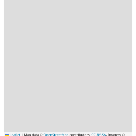
Leaflet
|
Map data ©
OpenStreetMap
contributors,
CC-BY-SA
, Imagery ©