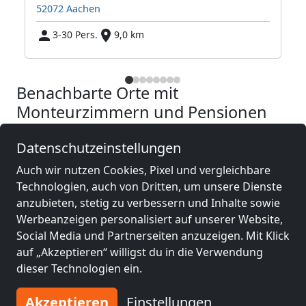
52072 Aachen
3-30 Pers.
9,0 km
Benachbarte Orte mit
Monteurzimmern und Pensionen
Datenschutzeinstellungen
Monteurzimmer
Monteurzimmer
nähe
nähe
Auch wir nutzen Cookies, Pixel und vergleichbare
Aachen
(11 km)
Mönchengladbach
Technologien, auch von Dritten, um unsere Dienste
(45 km)
anzubieten, stetig zu verbessern und Inhalte sowie
Werbeanzeigen personalisiert auf unserer Website,
Social Media und Partnerseiten anzuzeigen. Mit Klick
Monteurzimmer
Monteurzimmer
auf „Akzeptieren“ willigst du in die Verwendung
nähe
nähe
dieser Technologien ein.
Lüttich
(60 km)
Krefeld
(63 km)
Akzeptieren
Einstellungen