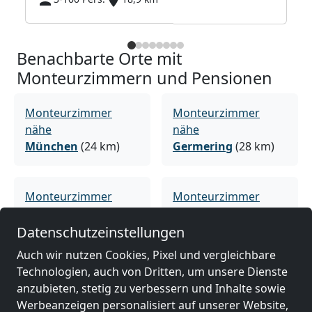
Benachbarte Orte mit
Monteurzimmern und Pensionen
Monteurzimmer
Monteurzimmer
nähe
nähe
München
(24 km)
Germering
(28 km)
Monteurzimmer
Monteurzimmer
nähe
nähe
Dachau
(37 km)
Freising
(54 km)
Datenschutzeinstellungen
Auch wir nutzen Cookies, Pixel und vergleichbare
Technologien, auch von Dritten, um unsere Dienste
Monteurzimmer
Monteurzimmer
anzubieten, stetig zu verbessern und Inhalte sowie
nähe
nähe
Werbeanzeigen personalisiert auf unserer Website,