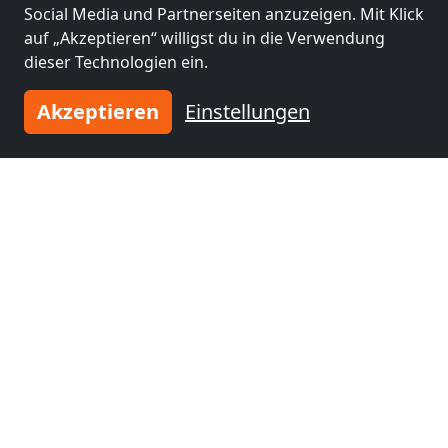
Jenbach
(56 km)
Schwaz
(58 km)
Social Media und Partnerseiten anzuzeigen. Mit Klick
auf „Akzeptieren“ willigst du in die Verwendung
dieser Technologien ein.
Monteurzimmer
Monteurzimmer
nähe
nähe
Akzeptieren
Einstellungen
Rosenheim
(58 km)
Wörgl
(67 km)
Monteurzimmer
nähe
Kirchbichl
(68 km)
Tragen Sie Ihre Unterkunft
ein