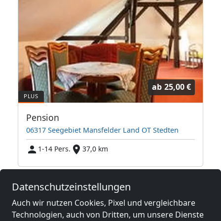
ab
25,00 €
Pension
06317 Seegebiet Mansfelder Land OT Stedten
1-14 Pers.
37,0 km
Datenschutzeinstellungen
Benachbarte Orte mit
Monteurzimmern und Pensionen
Auch wir nutzen Cookies, Pixel und vergleichbare
Technologien, auch von Dritten, um unsere Dienste