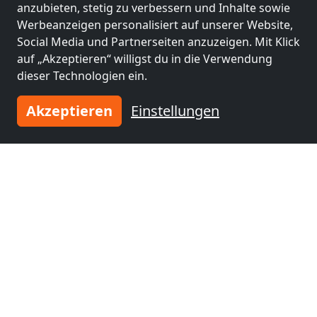
anzubieten, stetig zu verbessern und Inhalte sowie
Monteurzimmer
Monteurzimmer
Werbeanzeigen personalisiert auf unserer Website,
nähe
nähe
Social Media und Partnerseiten anzuzeigen. Mit Klick
Halberstadt
(47 km)
Weimar
(53 km)
auf „Akzeptieren“ willigst du in die Verwendung
dieser Technologien ein.
Monteurzimmer
Monteurzimmer
Akzeptieren
Einstellungen
nähe
nähe
Nordhausen
(53 km)
Erfurt
(61 km)
Monteurzimmer
nähe
Jena
(64 km)