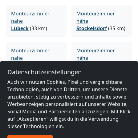
Monteurzimmer
Monteurzimmer
nähe
nähe
Lübeck
(33 km)
Stockelsdorf
(35 km)
Monteurzimmer
Monteurzimmer
nähe
nähe
Bad Schwartau
(38
Lüneburg
(39 km)
Datenschutzeinstellungen
km)
Auch wir nutzen Cookies, Pixel und vergleichbare
Technologien, auch von Dritten, um unsere Dienste
Monteurzimmer
Monteurzimmer
anzubieten, stetig zu verbessern und Inhalte sowie
nähe
nähe
Werbeanzeigen personalisiert auf unserer Website,
Bad Oldesloe
(41 km)
Ratekau
(41 km)
Social Media und Partnerseiten anzuzeigen. Mit Klick
auf „Akzeptieren“ willigst du in die Verwendung
dieser Technologien ein.
Monteurzimmer
Monteurzimmer