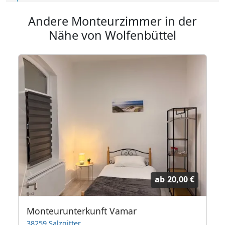
Andere Monteurzimmer in der
Nähe von Wolfenbüttel
ab
20,00 €
Monteurunterkunft Vamar
38259 Salzgitter
3