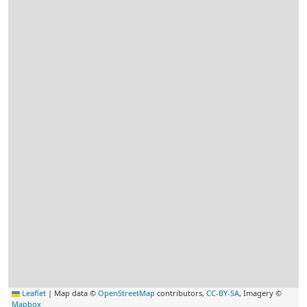
Leaflet
|
Map data ©
OpenStreetMap
contributors,
CC-BY-SA
, Imagery ©
Mapbox