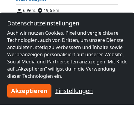
6 Pers.
19,6 km
Datenschutzeinstellungen
Auch wir nutzen Cookies, Pixel und vergleichbare
Benachbarte Orte mit
Technologien, auch von Dritten, um unsere Dienste
Monteurzimmern und Pensionen
anzubieten, stetig zu verbessern und Inhalte sowie
Werbeanzeigen personalisiert auf unserer Website,
Monteurzimmer
Monteurzimmer
Social Media und Partnerseiten anzuzeigen. Mit Klick
nähe
nähe
auf „Akzeptieren“ willigst du in die Verwendung
Wolfenbüttel
(1 km)
Braunschweig
(11
dieser Technologien ein.
km)
Akzeptieren
Einstellungen
Monteurzimmer
Monteurzimmer
nähe
nähe
Salzgitter
(13 km)
Wolfsburg
(36 km)