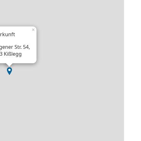
×
rkunft
ener Str. 54,
3 Kißlegg