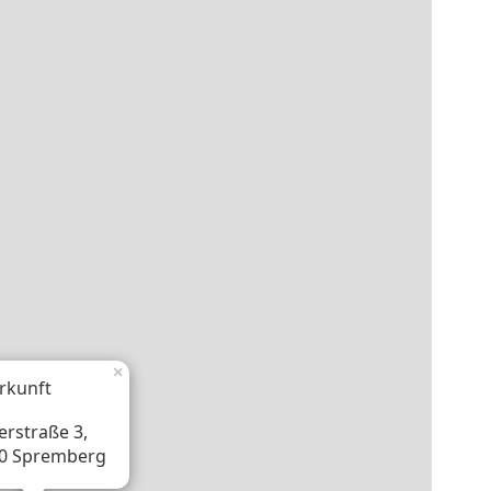
×
rkunft
erstraße 3,
0 Spremberg