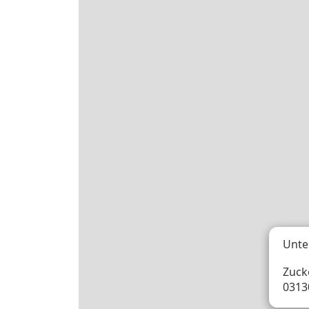
Unte
Zuck
0313