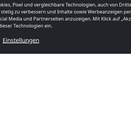
kies, Pixel und vergleichbare Technologien, auch von Drit
 stetig zu verbessern und Inhalte sowie Werbeanzeigen pers
ial Media und Partnerseiten anzuzeigen. Mit Klick auf „Akze
ieser Technologien ein.
Einstellungen
|
Map data ©
OpenStreetMap
contributors,
CC-BY-SA
, Imagery ©
Mapbox
Monteurzimmer in der Nähe von S