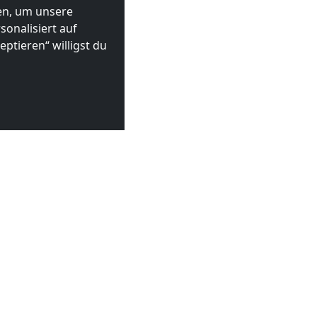
ten, um unsere
onalisiert auf
ptieren“ willigst du
premberg